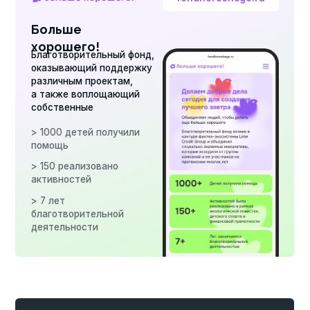
Стек технологий
Мы используем передовые технологии для
разработки комплексных финтех-решений.
Back-end
DS Python
С# 9.0
Net Core 5
Database
PostgreSQL
MSSQL
Front
TypeScript
Angular 13
RxJs