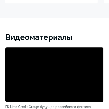
Российский финтех: взгляд ГК Lime Credit Group
О группе
Инвесторам
Соискателям
Социальная
ответственность
Пресс-центр
Контакты