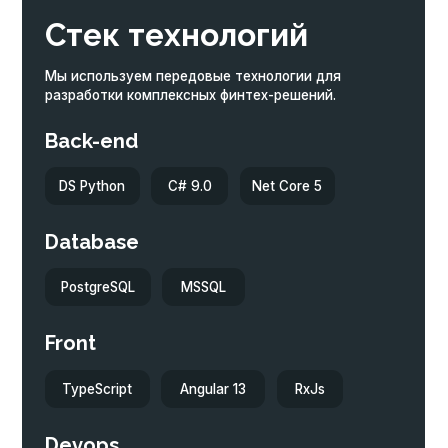
Devops
Service Fabric
Kubernetes
Docker
Первые лица компании
Сильная управленческая команда и эффективная система
менеджмента группы компаний способствуют
достижению поставленных целей и успешному развитию
бизнеса.