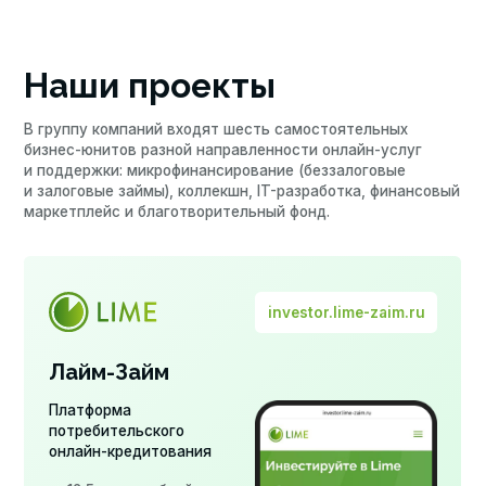
В группу компаний входят шесть самостоятельных
бизнес-юнитов разной направленности онлайн-услуг
и поддержки: микрофинансирование (беззалоговые
и залоговые займы), коллекшн, IT-разработка, финансовый
маркетплейс и благотворительный фонд.
investor.lime-zaim.ru
Лайм-Займ
Платформа
потребительского
онлайн-кредитования
> 12,5 млрд рублей
кредитный портфель
Топ-10 МФО по размеру
чистой прибыли
по итогам 2025 года