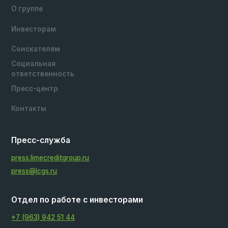
Микрофинансовая компания «Лайм-Займ» (Общество с
ограниченной ответственностью)
ИНН: 7724889891
КПП: 540501001
ОГРН: 1137746831606
630102, г. Новосибирск, ул. Кирова 48, оф.1401
© 2026. Lime Credit Group