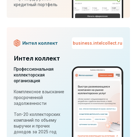
Профессиональная
коллекторская
организация
Комплексное взыскание
просроченной
задолженности
Топ-20 коллекторских
компаний по объему
выручки и прочих
доходов за 2025 год
creditdata.ru
Credit Data
Поставка
технологических
решений компаниям
группы и внешним