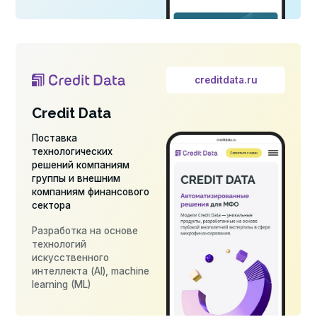
компаниям финансового
сектора
Разработка на основе
технологий
искусственного
интеллекта (AI), machine
learning (ML)
finsdelka.ru
Финсделка
Онлайн-платформа для
оформления
финансовых продуктов
и сделок в электронном
виде
Выход на внешний
рынок ожидается
до конца 2026 года