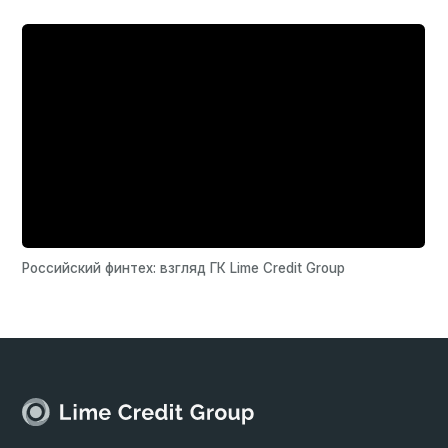
Пресс-служба
press.limecreditgroup.ru
press@lcgs.ru
Отдел по работе с инвесторами
+7 (963) 942 51 44
investors@limecreditgroup.com
Отдел маркетинга
marketing@lime-zaim.ru
Отдел по работе с персоналом
hr-team@limecreditgroup.com
Отдел по работе с партнерами
partners@lcgs.ru