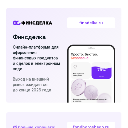
fondhoroshego.ru
Больше
хорошего!
Благотворительный фонд,
оказывающий поддержку
различным проектам,
а также воплощающий
собственные
> 1000 детей получили
помощь
> 150 реализовано
активностей
> 7 лет
благотворительной
деятельности